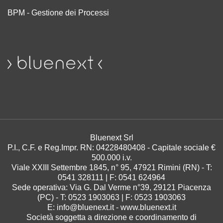
BPM - Gestione dei Processi
Bluenext Srl
P.I., C.F. e Reg.Impr. RN: 04228480408 -
Capitale sociale €
500.000 i.v.
Viale XXIII Settembre 1845, n° 95
,
47921
Rimini
(RN) - T:
0541 328111
| F:
0541 624964
Sede operativa: Via G. Dal Verme n°39, 29121 Piacenza
(PC) - T: 0523 1903063 | F: 0523 1903063
E:
info@bluenext.it
-
www.bluenext.it
Società soggetta a direzione e coordinamento di