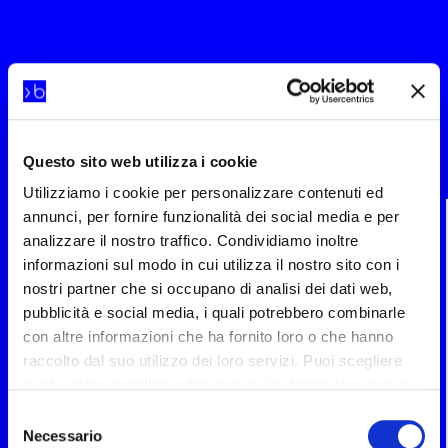
Principali vantaggi del Modulo
Base
Questo sito web utilizza i cookie
Utilizziamo i cookie per personalizzare contenuti ed
Trasparenza
: Mantenimento dei documenti nel loro
annunci, per fornire funzionalità dei social media e per
formato originale, Adiuto non modifica il formato dei file e
analizzare il nostro traffico. Condividiamo inoltre
non introduce né per i documenti né per il database
informazioni sul modo in cui utilizza il nostro sito con i
formati proprietari.
nostri partner che si occupano di analisi dei dati web,
Utenti
: Gestione dinamica degli utenti, garantisce la
pubblicità e social media, i quali potrebbero combinarle
completa integrazione con i sistemi di Ldap di diverse
con altre informazioni che ha fornito loro o che hanno
tipologie.
raccolto dal suo utilizzo dei loro servizi. Puoi scegliere
Sicurezza
: Impostazione dei livelli diversificati di
quali cookie installare cliccando sui pulsanti che vedi in
accessibilità ai documenti e di abilitazione alle funzionalità
questo banner; clicca su “Accetta tutti” per accettare tutti
Selezione
analitiche del sistema.
i cookie; Clicca su “accetta selezionati” per accettare
Necessario
del