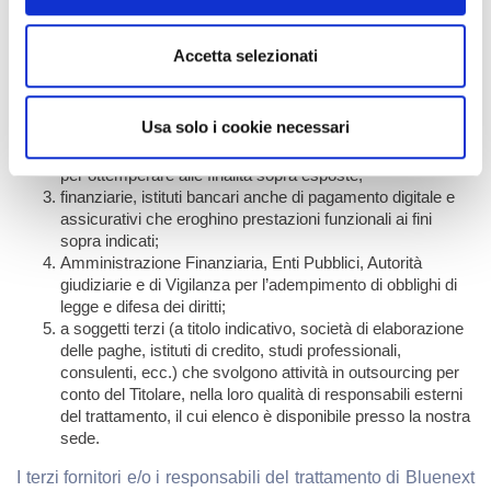
I Suoi dati personali potranno essere comunicati a:
collaboratori, dipendenti, consulenti, fornitori per
Accetta selezionati
erogazione dei servizi connessi alla prestazione richiesta,
anche appartenenti ad altre società del Gruppo Bluenext.
collaboratori, consulenti, fornitori (ad esempio:
Usa solo i cookie necessari
Commercialisti, Consulenti del lavoro, Avvocati, Esperti in
Sicurezza ed Igiene del lavoro, Medici competenti, ecc.)
per ottemperare alle finalità sopra esposte;
finanziarie, istituti bancari anche di pagamento digitale e
assicurativi che eroghino prestazioni funzionali ai fini
sopra indicati;
Amministrazione Finanziaria, Enti Pubblici, Autorità
giudiziarie e di Vigilanza per l’adempimento di obblighi di
legge e difesa dei diritti;
a soggetti terzi (a titolo indicativo, società di elaborazione
delle paghe, istituti di credito, studi professionali,
consulenti, ecc.) che svolgono attività in outsourcing per
conto del Titolare, nella loro qualità di responsabili esterni
del trattamento, il cui elenco è disponibile presso la nostra
sede.
I terzi fornitori e/o i responsabili del trattamento di Bluenext