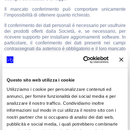
Il mancato conferimento può comportare unicamente
l’impossibilità di ottenere quanto richiesto.
Il conferimento dei dati personali è necessario per usufruire
dei prodotti offerti dalla Società, e, se necessario, per
ricevere supporto per installare aggiornamenti software. In
particolare, il conferimento dei dati presenti nei campi
contrassegnati da asterisco è obbligatorio e il loro mancato
inserimento non consente di completare la procedura di
registrazione. Il rilascio dei dati presenti nei campi non
contrassegnati da asterisco, pur risultando utile per
agevolare i rapporti con noi è facoltativo e la mancata
indicazione non pregiudica il completamento della
Questo sito web utilizza i cookie
procedura.
Utilizziamo i cookie per personalizzare contenuti ed
Per le finalità indicate al punto 3 lettera c) il conferimento
annunci, per fornire funzionalità dei social media e per
dei dati non ha natura obbligatoria.
analizzare il nostro traffico. Condividiamo inoltre
informazioni sul modo in cui utilizza il nostro sito con i
6 - Conservazione dei dati
nostri partner che si occupano di analisi dei dati web,
I dati personali, oggetto di trattamento per le finalità sopra
pubblicità e social media, i quali potrebbero combinarle
indicate, saranno conservati per il periodo di durata del