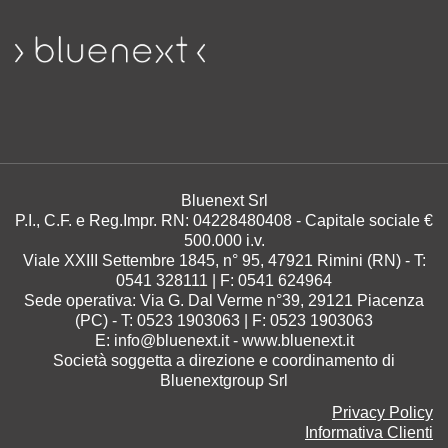
Bluenext Srl
P.I., C.F. e Reg.Impr. RN: 04228480408 -
Capitale sociale €
500.000 i.v.
Viale XXIII Settembre 1845, n° 95
,
47921
Rimini
(RN) - T:
0541 328111
| F:
0541 624964
Sede operativa: Via G. Dal Verme n°39, 29121 Piacenza
(PC) - T: 0523 1903063 | F: 0523 1903063
E:
info@bluenext.it
-
www.bluenext.it
Società soggetta a direzione e coordinamento di
Bluenextgroup Srl
Privacy Policy
Informativa Clienti