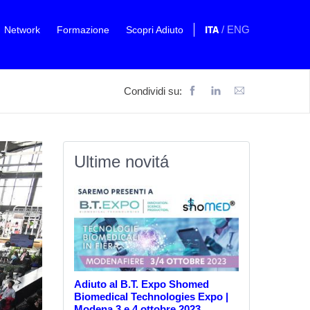
ITA
/
ENG
Network
Formazione
Scopri Adiuto
Condividi su:
Ultime novitá
Adiuto al B.T. Expo Shomed
Biomedical Technologies Expo |
Modena 3 e 4 ottobre 2023