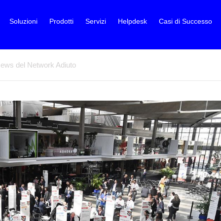
Soluzioni
Prodotti
Servizi
Helpdesk
Casi di Successo
ews del Network Adiuto