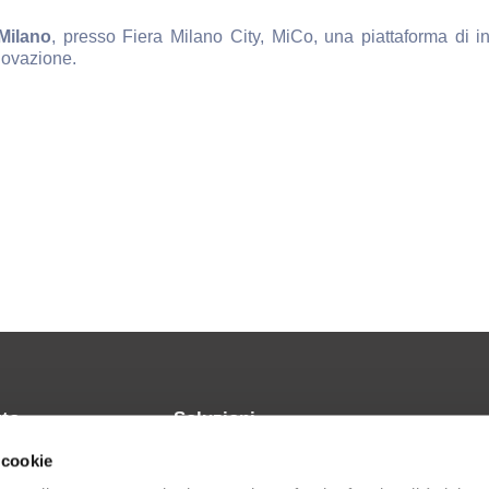
ilano
, presso Fiera Milano City, MiCo, una piattaforma di i
nnovazione.
uto
Soluzioni
 cookie
cesso
Adiuto Web-Composer