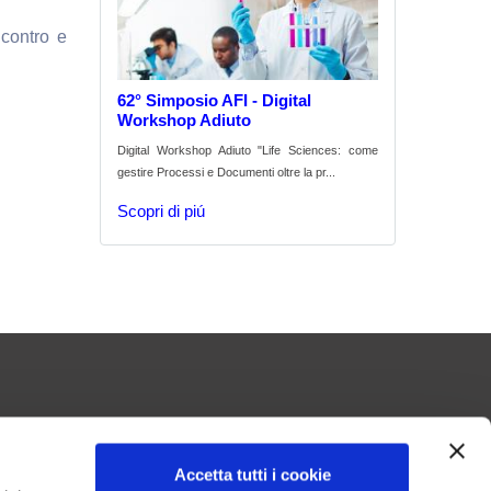
ncontro e
62° Simposio AFI - Digital
Workshop Adiuto
Digital Workshop Adiuto "Life Sciences: come
gestire Processi e Documenti oltre la pr...
Scopri di piú
Accetta tutti i cookie